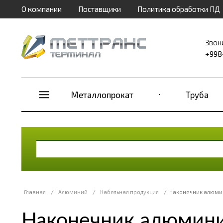
О компании
Поставщики
Политика обработки ПД
Звон
+998
Металлопрокат
Труба
Главная
/
Алюминий
/
Кабельная продукция
/
Наконечник алюми
Наконечник алюмини