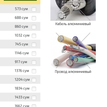
573
сум
688
сум
Кабель алюминиевый
860
сум
1032
сум
745
сум
1146
сум
917
сум
1376
сум
Провод алюминиевый
1204
сум
1834
сум
1433
сум
1662
сум