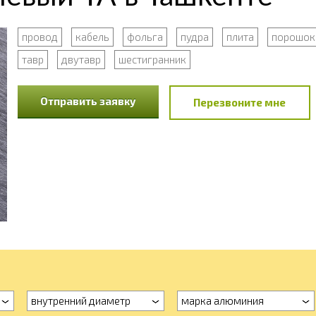
провод
кабель
фольга
пудра
плита
порошок
тавр
двутавр
шестигранник
Отправить заявку
Перезвоните мне
внутренний диаметр
марка алюминия