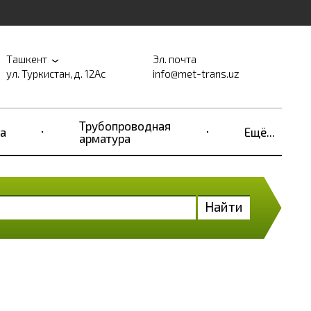
Ташкент
Эл. почта
ул. Туркистан, д. 12Ас
info@met-trans.uz
Трубопроводная
а
Ещё...
арматура
Найти