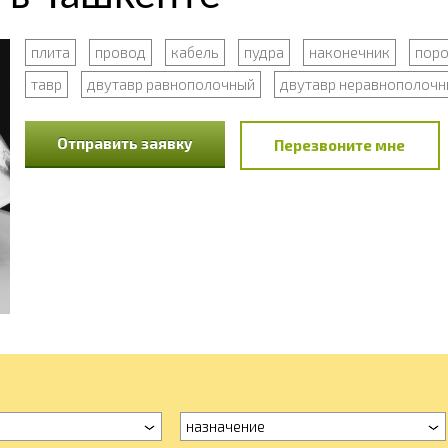
плита
провод
кабель
пудра
наконечник
пор
тавр
двутавр равнополочный
двутавр неравнополочн
Отправить заявку
Перезвоните мне
назначение