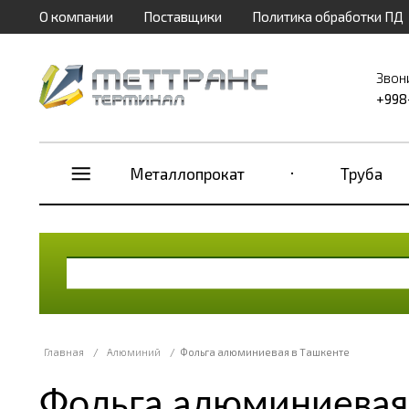
О компании
Поставщики
Политика обработки ПД
Звон
+998
Металлопрокат
Труба
Главная
/
Алюминий
/
Фольга алюминиевая в Ташкенте
Фольга алюминиевая