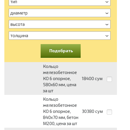
тип
диаметр
высота
толщина
Подобрать
Кольцо
железобетонное
КО 6 опорное,
18400
сум
580х60 мм, цена
за шт
Кольцо
железобетонное
КО 6 опорное,
30380
сум
840х70 мм, бетон
М200, цена за шт