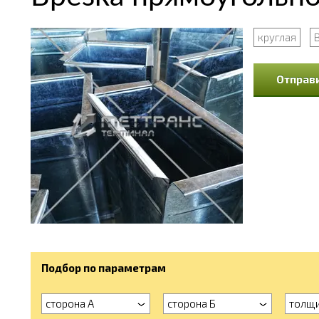
круглая
Отправи
Подбор по параметрам
сторона А
сторона Б
толщ