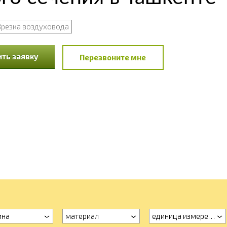
Врезка воздуховода
ть заявку
Перезвоните мне
ина
материал
единица измерения