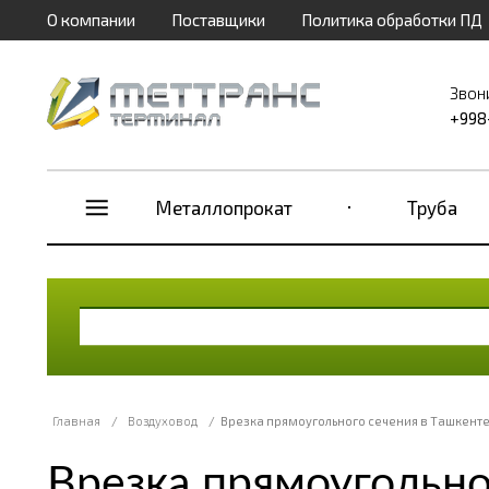
О компании
Поставщики
Политика обработки ПД
Звон
+998
Металлопрокат
Труба
Главная
/
Воздуховод
/
Врезка прямоугольного сечения в Ташкент
Врезка прямоугольно