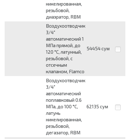
никелированная,
резьбовой,
диаэратор, RBM
Воздухоотводчик
3/4"
автоматический 1
МПа прямой, до
54454
сум
120 °C, латунный,
резьбовой, с
отсечным
клапаном, Flamco
Воздухоотводчик
3/4"
автоматический
поплавковый 0.6
МПа, до 100 °C,
62135
сум
латунь
никелированная,
резьбовой,
дегазатор, RBM