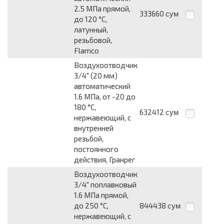
2.5 МПа прямой,
333660
сум
до 120 °C,
латунный,
резьбовой,
Flamco
Воздухоотводчик
3/4" (20 мм)
автоматический
1.6 МПа, от -20 до
180 °C,
632412
сум
нержавеющий, с
внутренней
резьбой,
постоянного
действия, Гранрег
Воздухоотводчик
3/4" поплавковый
1.6 МПа прямой,
до 250 °C,
844438
сум
нержавеющий, с