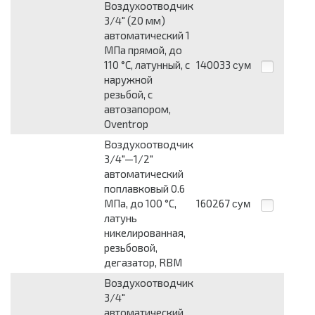
Воздухоотводчик
3/4" (20 мм)
автоматический 1
МПа прямой, до
110 °C, латунный, с
140033
сум
наружной
резьбой, с
автозапором,
Oventrop
Воздухоотводчик
3/4"—1/2"
автоматический
поплавковый 0.6
МПа, до 100 °C,
160267
сум
латунь
никелированная,
резьбовой,
дегазатор, RBM
Воздухоотводчик
3/4"
автоматический