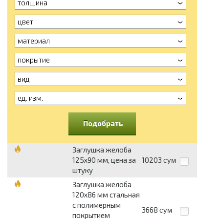
толщина
цвет
материал
покрытие
вид
ед. изм.
Подобрать
Заглушка желоба
125x90 мм, цена за
10203
сум
штуку
Заглушка желоба
120x86 мм стальная
с полимерным
3668
сум
покрытием