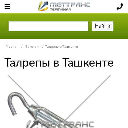
Найти
Главная
/
Такелаж
/
Талрепы в Ташкенте
Талрепы в Ташкенте