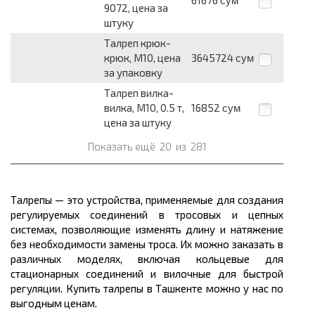
61676
сум
9072, цена за
штуку
Талреп крюк-
крюк, М10, цена
3645724
сум
за упаковку
Талреп вилка-
вилка, М10, 0.5 т,
16852
сум
цена за штуку
Показать ещё
20
из
281
Талрепы — это устройства, применяемые для создания
регулируемых соединений в тросовых и цепных
системах, позволяющие изменять длину и натяжение
без необходимости замены троса. Их можно заказать в
различных моделях, включая кольцевые для
стационарных соединений и вилочные для быстрой
регуляции. Купить талрепы в Ташкенте можно у нас по
выгодным ценам.