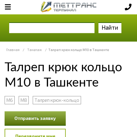
Найти
Главная
/
Такелаж
/
Талреп крюк кольцо М10 в Ташкенте
Талреп крюк кольцо
М10 в Ташкенте
М6
М8
Талреп крюк-кольцо
Отправить заявку
Перезвоните мне