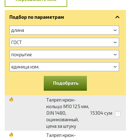
Подбор по параметрам
длина
ГОСТ
покрытие
единица изм.
Подобрать
Талреп крюк-
кольцо М10 125 мм,
DIN 1480,
15304
сум
оцинкованный,
цена за штуку
Талреп крюк-