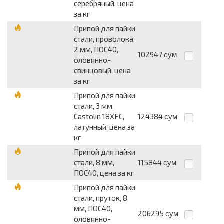
серебряный, цена
за кг
Припой для пайки
стали, проволока,
2 мм, ПОС40,
102947
сум
оловянно-
свинцовый, цена
за кг
Припой для пайки
стали, 3 мм,
Castolin 18XFC,
124384
сум
латунный, цена за
кг
Припой для пайки
стали, 8 мм,
115844
сум
ПОС40, цена за кг
Припой для пайки
стали, пруток, 8
мм, ПОС40,
206295
сум
оловянно-