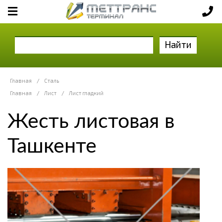
Найти
Главная
/
Сталь
Главная
/
Лист
/
Лист гладкий
Жесть листовая в
Ташкенте