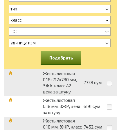
тип
класс
ГОСТ
единица изм.
Подобрать
Жесть листовая
0.18х712х780 мм,
7738
сум
ЭЖК, класс А2,
цена за штуку
Жесть листовая
0.18 мм, ЭЖР, цена
6191
сум
за штуку
Жесть листовая
0.18 мм, ЭЖР, класс
7452
сум