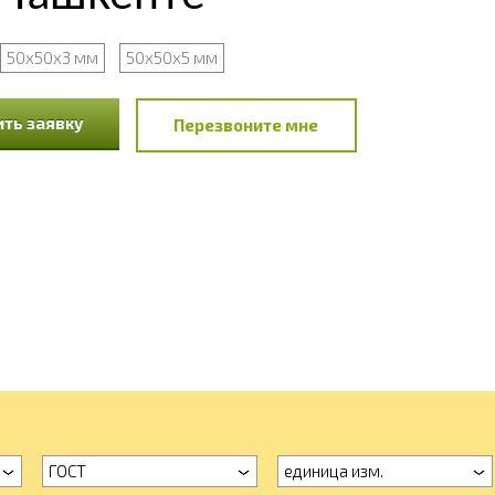
50х50х3 мм
50х50х5 мм
ть заявку
Перезвоните мне
ГОСТ
единица изм.