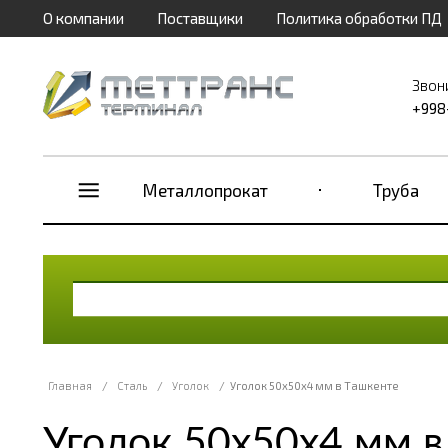
О компании
Поставщики
Политика обработки ПД
Звон
+998
Металлопрокат
Труба
Главная
/
Сталь
/
Уголок
/
Уголок 50х50х4 мм в Ташкенте
Уголок 50х50х4 мм в