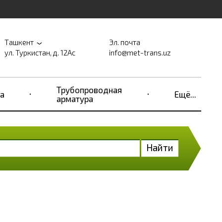
Ташкент
Эл. почта
ул. Туркистан, д. 12Ас
info@met-trans.uz
Трубопроводная
а
Ещё...
арматура
Найти