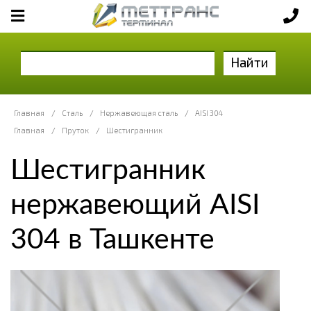
Найти
Главная
/
Сталь
/
Нержавеющая сталь
/
AISI 304
Главная
/
Пруток
/
Шестигранник
Шестигранник
нержавеющий AISI
304 в Ташкенте