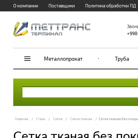
О компании
Поставщики
Политика обработки ПД
Звон
+998
Металлопрокат
Труба
Главная
/
Сталь
/
Сетка
/
Сетка тканая
/
Сетка тканая без покр
Сетка тканая без по