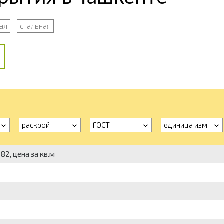
ая
стальная
раскрой
ГОСТ
единица изм.
2, цена за кв.м