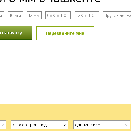
м
10 мм
12 мм
08Х18Н10Т
12Х18Н10Т
Пруток нер
ть заявку
Перезвоните мне
способ производ.
единица изм.