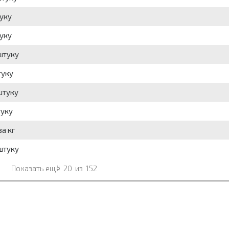
уку
уку
штуку
туку
штуку
туку
а кг
штуку
Показать ещё
20
из
152