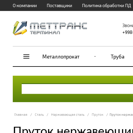
О компании
Поставщики
Политика обработки ПД
Звон
+998
Металлопрокат
Труба
Главная
/
Сталь
/
Нержавеющая сталь
/
Пруток
/
Пруток нержа
Пруток нержавеющий