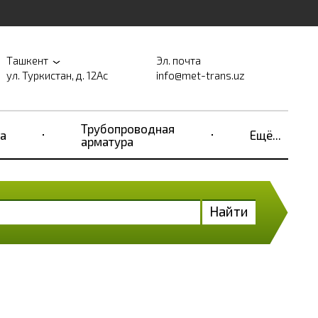
Ташкент
Эл. почта
ул. Туркистан, д. 12Ас
info@met-trans.uz
Трубопроводная
а
Ещё...
арматура
Найти