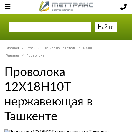
Найти
Главная
/
Сталь
/
Нержавеющая сталь
/
12Х18Н10Т
Главная
/
Проволока
Проволока
12Х18Н10Т
нержавеющая в
Ташкенте