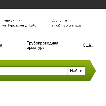
Ташкент
Эл. почта
ул. Туркистан, д. 12Ас
info@met-trans.uz
Трубопроводная
а
Ещё...
арматура
Найти