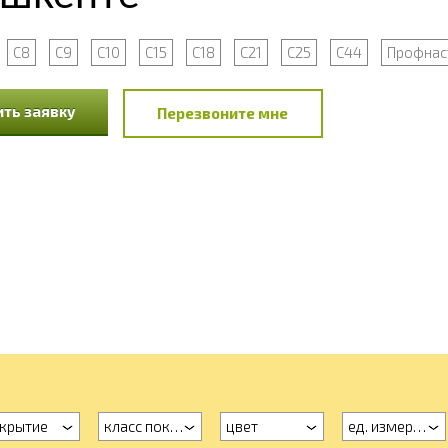
С8
С9
С10
С15
С18
С21
С25
С44
Профнас
ть заявку
Перезвоните мне
крытие
класс покрытия
цвет
ед. измерения