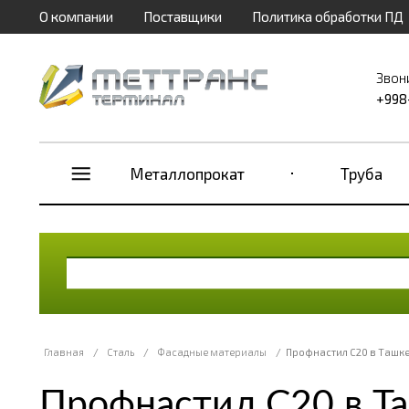
О компании
Поставщики
Политика обработки ПД
Звон
+998
Металлопрокат
Труба
Главная
/
Сталь
/
Фасадные материалы
/
Профнастил С20 в Ташк
Профнастил С20 в Т