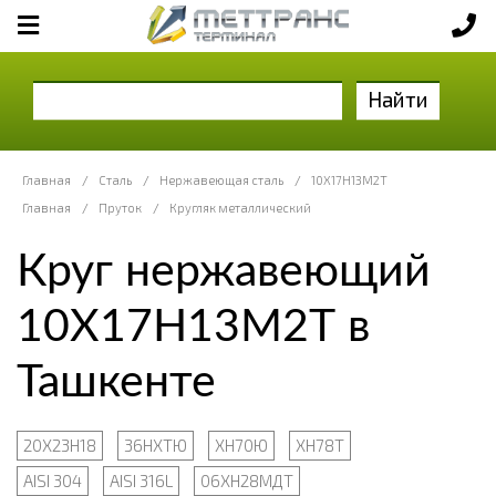
Найти
Главная
/
Сталь
/
Нержавеющая сталь
/
10Х17Н13М2Т
Главная
/
Пруток
/
Кругляк металлический
Круг нержавеющий
10Х17Н13М2Т в
Ташкенте
20Х23Н18
36НХТЮ
ХН70Ю
ХН78Т
AISI 304
AISI 316L
06ХН28МДТ