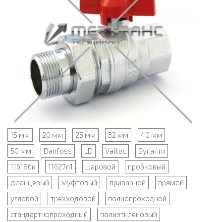
15 мм
20 мм
25 мм
32 мм
40 мм
50 мм
Danfoss
LD
Valtec
Бугатти
11б18бк
11б27п1
шаровой
пробковый
фланцевый
муфтовый
приварной
прямой
угловой
трехходовой
полнопроходной
стандартнопроходный
полиэтиленовый