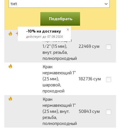
тип
Подобрать
-10% на доставку
Кран
действует до 07.08.2026
нержавеющий
1/2" (15 мм),
22469
сум
внут. резьба,
полнопроходный
Кран
нержавеющий 1"
(25 мм),
182736
сум
шаровой,
проходной
Кран
нержавеющий 1"
(25 мм), внут.
50843
сум
резьба,
полнопроходный