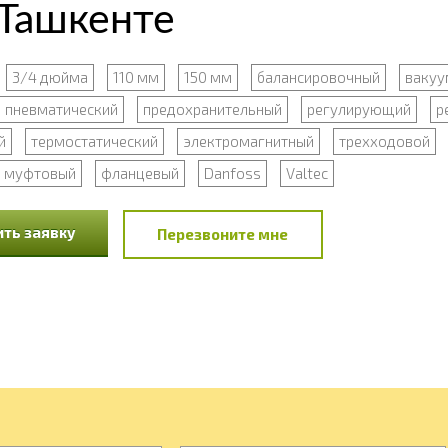
 Ташкенте
3/4 дюйма
110 мм
150 мм
балансировочный
вакуу
пневматический
предохранительный
регулирующий
р
й
термостатический
электромагнитный
трехходовой
муфтовый
фланцевый
Danfoss
Valtec
ть заявку
Перезвоните мне