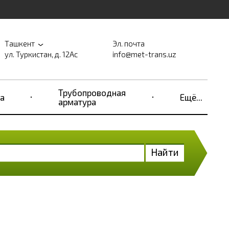
Ташкент
Эл. почта
ул. Туркистан, д. 12Ас
info@met-trans.uz
Трубопроводная
а
Ещё...
арматура
Найти