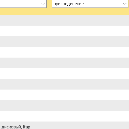
присоединение
ж
ж
ж
 дисковый, Itap