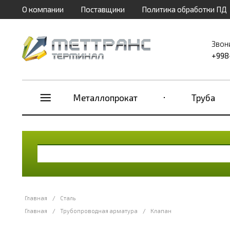
О компании
Поставщики
Политика обработки ПД
Звон
+998
Металлопрокат
Труба
Главная
/
Сталь
Главная
/
Трубопроводная арматура
/
Клапан