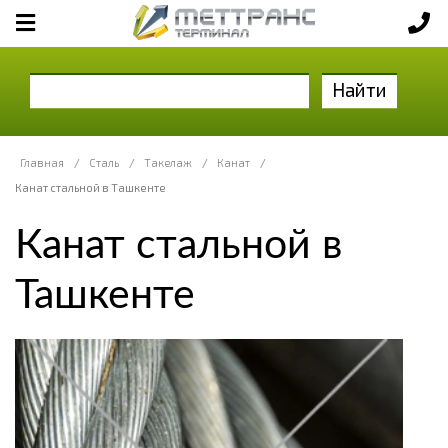
Найти
Главная
/
Сталь
/
Такелаж
/
Канат
/
Канат стальной в Ташкенте
Канат стальной в
Ташкенте