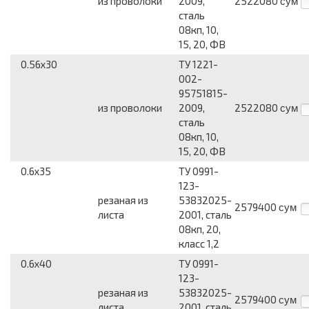
из проволоки
2009,
2522080
сум
сталь
08кп, 10,
15, 20, ФВ
0.56x30
ТУ 1221-
002-
95751815-
из проволоки
2009,
2522080
сум
сталь
08кп, 10,
15, 20, ФВ
0.6x35
ТУ 0991-
123-
резаная из
53832025-
2579400
сум
листа
2001, сталь
08кп, 20,
класс 1,2
0.6x40
ТУ 0991-
123-
резаная из
53832025-
2579400
сум
листа
2001, сталь