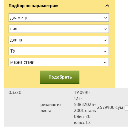
Подбор по параметрам
диаметр
вид
длина
ТУ
марка стали
Подобрать
0.3x20
ТУ 0991-
123-
резаная из
53832025-
2579400
сум
листа
2001, сталь
08кп, 20,
класс 1,2