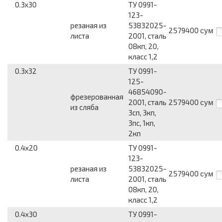
0.3x30
ТУ 0991-
123-
резаная из
53832025-
2579400
сум
листа
2001, сталь
08кп, 20,
класс 1,2
0.3x32
ТУ 0991-
125-
46854090-
фрезерованная
2001, сталь
2579400
сум
из сляба
3сп, 3кп,
3пс, 1кп,
2кп
0.4x20
ТУ 0991-
123-
резаная из
53832025-
2579400
сум
листа
2001, сталь
08кп, 20,
класс 1,2
0.4x30
ТУ 0991-