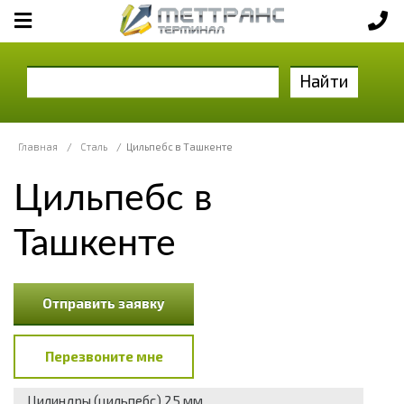
Найти
Главная
/
Сталь
/
Цильпебс в Ташкенте
Цильпебс в
Ташкенте
Отправить заявку
Перезвоните мне
Цилиндры (цильпебс) 25 мм,