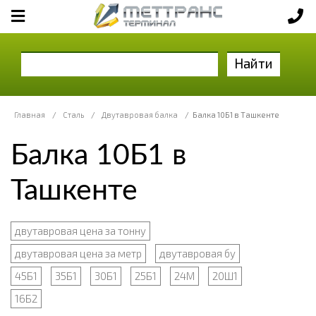
Найти
Главная
/
Сталь
/
Двутавровая балка
/
Балка 10Б1 в Ташкенте
Балка 10Б1 в
Ташкенте
двутавровая цена за тонну
двутавровая цена за метр
двутавровая бу
45Б1
35Б1
30Б1
25Б1
24М
20Ш1
16Б2