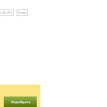
(АI, А1)
8 мм
Подобрать