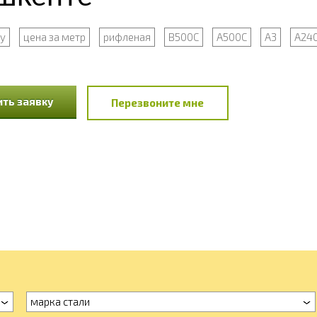
ну
цена за метр
рифленая
В500С
А500С
А3
А240 
ть заявку
Перезвоните мне
марка стали