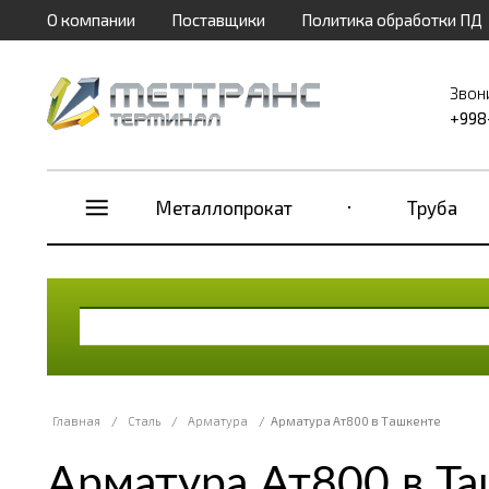
О компании
Поставщики
Политика обработки ПД
Звон
+998
Металлопрокат
Труба
Главная
/
Сталь
/
Арматура
/
Арматура Ат800 в Ташкенте
Арматура Ат800 в Т