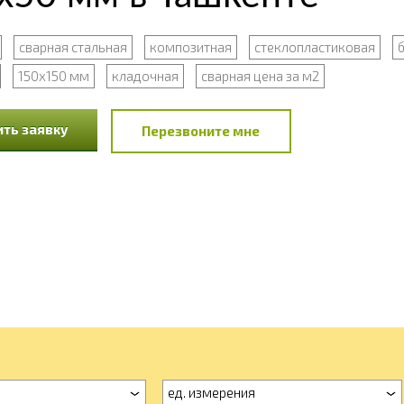
сварная стальная
композитная
стеклопластиковая
150x150 мм
кладочная
сварная цена за м2
ть заявку
Перезвоните мне
ед. измерения