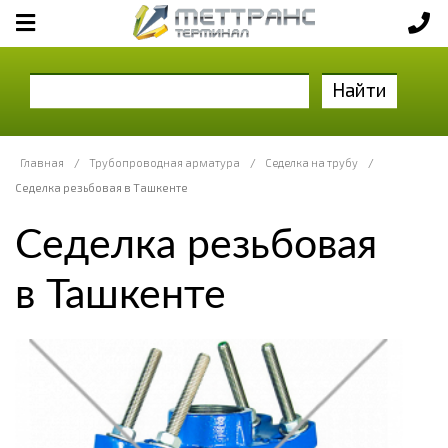
Найти
Главная
/
Трубопроводная арматура
/
Седелка на трубу
/
Седелка резьбовая в Ташкенте
Седелка резьбовая
в Ташкенте