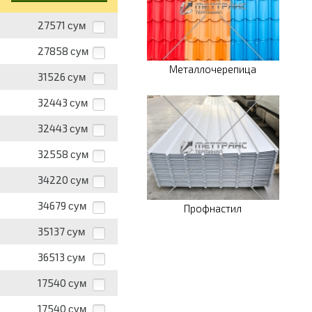
27571
сум
27858
сум
Металлочерепица
31526
сум
32443
сум
32443
сум
32558
сум
34220
сум
34679
сум
Профнастил
35137
сум
36513
сум
17540
сум
17540
сум