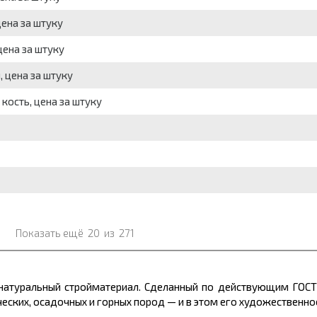
ена за штуку
цена за штуку
 цена за штуку
кость, цена за штуку
Показать ещё
20
из
271
 натуральный стройматериал. Сделанный по действующим ГОС
еских, осадочных и горных пород — и в этом его художественн