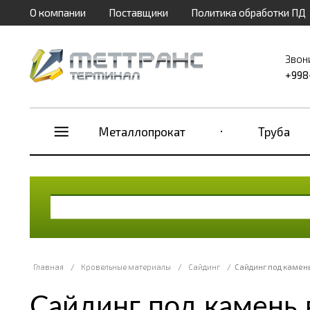
О компании
Поставщики
Политика обработки ПД
Звон
+998
Металлопрокат
Труба
Главная
/
Кровельные материалы
/
Сайдинг
/
Сайдинг под камен
Сайдинг под камень 