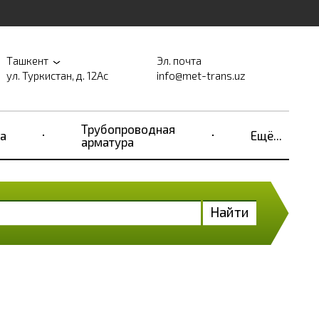
Ташкент
Эл. почта
ул. Туркистан, д. 12Ас
info@met-trans.uz
Трубопроводная
а
Ещё...
арматура
Найти