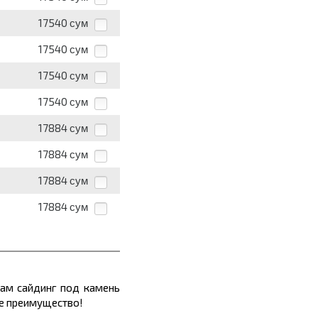
17540
сум
17540
сум
17540
сум
17540
сум
17884
сум
17884
сум
17884
сум
17884
сум
Там сайдинг под камень
ое преимущество!