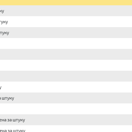
ку
туку
штуку
у
а штуку
ена за штуку
ена за штуку