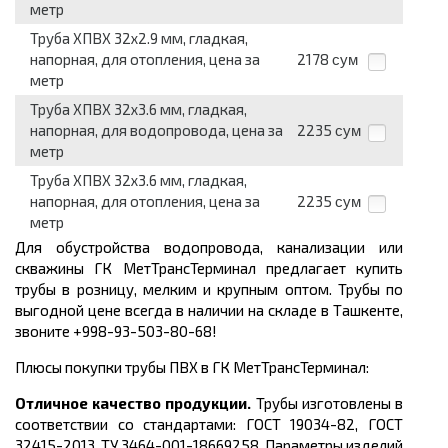
метр
Труба ХПВХ 32x2.9 мм, гладкая,
напорная, для отопления, цена за
2178
сум
метр
Труба ХПВХ 32x3.6 мм, гладкая,
напорная, для водопровода, цена за
2235
сум
метр
Труба ХПВХ 32x3.6 мм, гладкая,
напорная, для отопления, цена за
2235
сум
метр
Для обустройства водопровода, канализации или
скважины ГК МетТрансТерминал предлагает
купить
трубы
в розницу, мелким и крупным оптом. Трубы по
выгодной цене
всегда в наличии на складе в Ташкенте,
звоните +998-93-503-80-68!
Плюсы покупки трубы ПВХ в ГК МетТрансТерминал:
Отличное качество продукции.
Трубы изготовлены в
соответствии со стандартами: ГОСТ 19034-82, ГОСТ
32415-2013, ТУ 3464-001-18669258
.
Параметры изделий