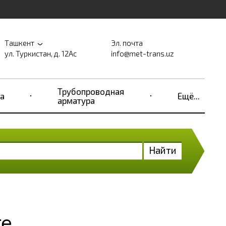
Ташкент
Эл. почта
ул. Туркистан, д. 12Ас
info@met-trans.uz
Трубопроводная
а
Ещё...
арматура
Найти
те