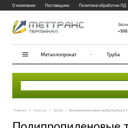
О компании
Поставщики
Политика обработки ПД
Звон
+998
Металлопрокат
Труба
Главная
/
Пластик
/
Труба
/
Полипропиленовые трубы Контур в 
Полипропиленовые т