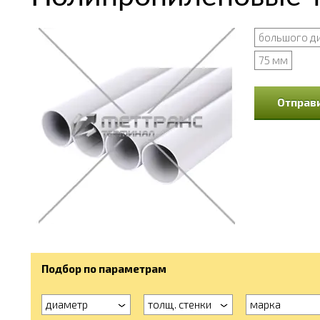
большого д
75 мм
Отправи
Подбор по параметрам
диаметр
толщ. стенки
марка