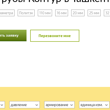
иаметра
Политэк
110 мм
16 мм
20 мм
25 мм
32
ть заявку
Перезвоните мне
давление
армирование
единица изм.