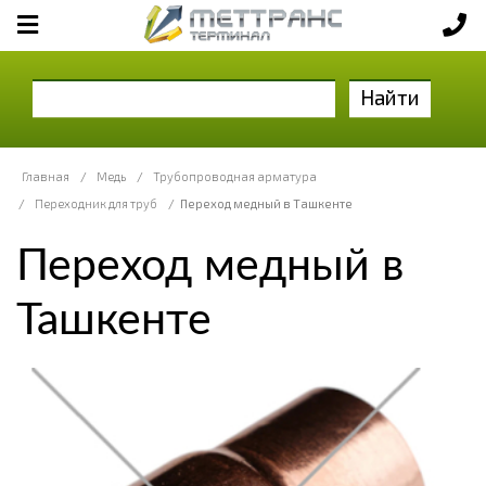
Найти
Главная
/
Медь
/
Трубопроводная арматура
/
Переходник для труб
/
Переход медный в Ташкенте
Переход медный в
Ташкенте