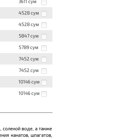
3611
сум
4528
сум
4528
сум
5847
сум
5789
сум
7452
сум
7452
сум
10146
сум
10146
сум
, соленой воде, а также
ния канатов, шпагатов,