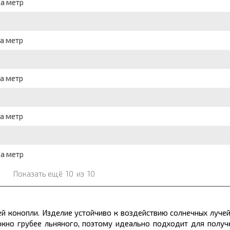
за метр
за метр
за метр
за метр
за метр
Показать ещё
10
из
10
й конопли. Изделие устойчиво к воздействию солнечных лучей
окно грубее льняного, поэтому идеально подходит для получе