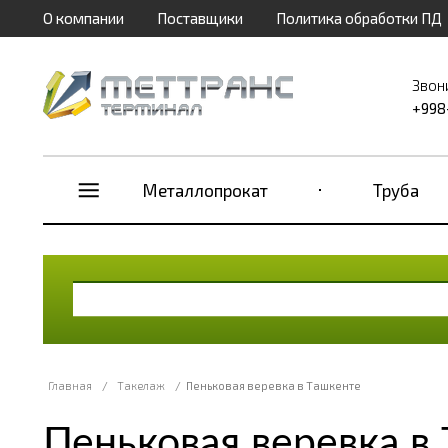
О компании
Поставщики
Политика обработки ПД
Звон
+998
Металлопрокат
Труба
Главная
/
Такелаж
/
Пеньковая веревка в Ташкенте
Пеньковая веревка в