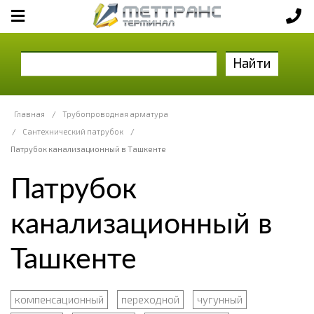
Найти
Главная
/
Трубопроводная арматура
/
Сантехнический патрубок
/
Патрубок канализационный в Ташкенте
Патрубок
канализационный в
Ташкенте
компенсационный
переходной
чугунный