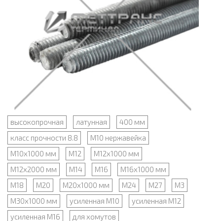
высокопрочная
латунная
400 мм
класс прочности 8.8
М10 нержавейка
М10х1000 мм
М12
М12х1000 мм
М12х2000 мм
М14
М16
М16х1000 мм
М18
М20
М20х1000 мм
М24
М27
М3
М30х1000 мм
усиленная М10
усиленная М12
усиленная М16
для хомутов