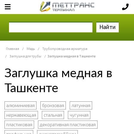
Найти
Главная
/
Медь
/
Трубопроводная арматура
/
Заглушка для трубы
/
Заглушка медная в Ташкенте
Заглушка медная в
Ташкенте
алюминиевая
бронзовая
латунная
нержавеющая
стальная
чугунная
пластиковая
декоративная пластиковая
профильная
диаметром 50 мм