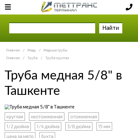
Найти
Главная
/
Медь
/
Медные трубы
Главная
/
Труба
/
Труба круглая
Труба медная 5/8" в
Ташкенте
круглая
неотожженная
отожженная
1/2 дюйма
1/4 дюйма
3/8 дюйма
15 мм
цена за метр
бухта