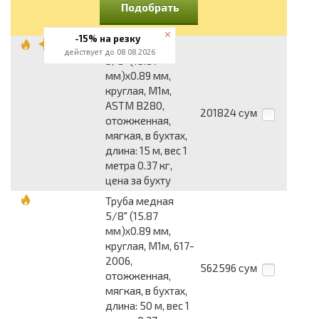
Подобрать
-15% на резку
Труба медная
действует до 08.08.2026
5/8" (15.87
мм)x0.89 мм,
круглая, М1м,
ASTM B280,
201824
сум
отожженная,
мягкая, в бухтах,
длина: 15 м, вес 1
метра 0.37 кг,
цена за бухту
Труба медная
5/8" (15.87
мм)x0.89 мм,
круглая, М1м, 617-
2006,
562596
сум
отожженная,
мягкая, в бухтах,
длина: 50 м, вес 1