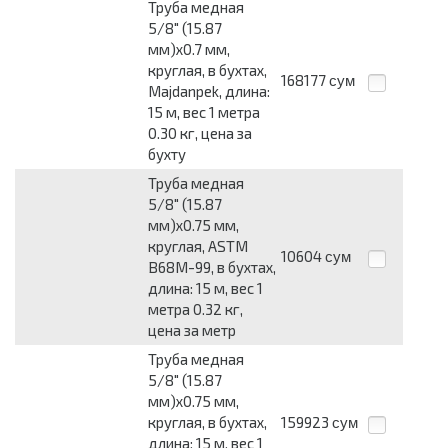
Труба медная
5/8" (15.87
мм)x0.7 мм,
круглая, в бухтах,
168177
сум
Majdanpek, длина:
15 м, вес 1 метра
0.30 кг, цена за
бухту
Труба медная
5/8" (15.87
мм)x0.75 мм,
круглая, ASTM
10604
сум
B68М-99, в бухтах,
длина: 15 м, вес 1
метра 0.32 кг,
цена за метр
Труба медная
5/8" (15.87
мм)x0.75 мм,
круглая, в бухтах,
159923
сум
длина: 15 м, вес 1