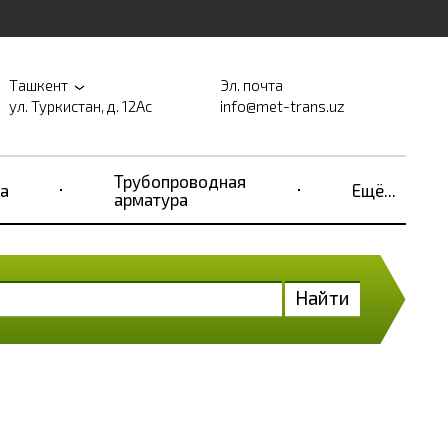
Ташкент
Эл. почта
ул. Туркистан, д. 12Ас
info@met-trans.uz
Трубопроводная
а
Ещё...
арматура
Найти