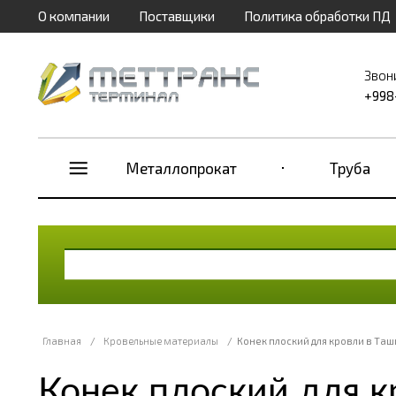
О компании
Поставщики
Политика обработки ПД
Звон
+998
Металлопрокат
Труба
Главная
/
Кровельные материалы
/
Конек плоский для кровли в Таш
Конек плоский для к