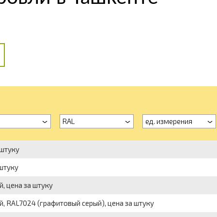
RAL
ед. измерения
 штуку
 штуку
й, цена за штуку
й, RAL7024 (графитовый серый), цена за штуку