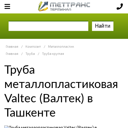
Найти
Главная
/
Композит
/
Металлопластик
Главная
/
Труба
/
Труба круглая
Труба
металлопластиковая
Valtec (Валтек) в
Ташкенте