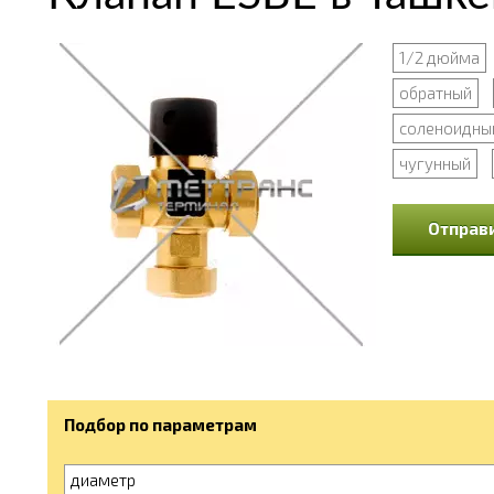
1/2 дюйма
обратный
соленоидны
чугунный
Отправи
Подбор по параметрам
диаметр