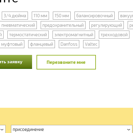
3/4 дюйма
110 мм
150 мм
балансировочный
вакуу
пневматический
предохранительный
регулирующий
р
й
термостатический
электромагнитный
трехходовой
муфтовый
фланцевый
Danfoss
Valtec
ть заявку
Перезвоните мне
присоединение