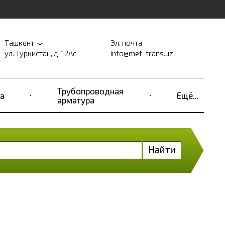
Ташкент
Эл. почта
ул. Туркистан, д. 12Ас
info@met-trans.uz
Трубопроводная
а
Ещё...
арматура
Найти