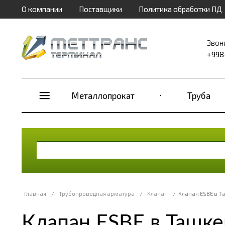
О компании
Поставщики
Политика обработки ПД
Звон
+998
Металлопрокат
Труба
Главная
/
Трубопроводная арматура
/
Клапан
/
Клапан ESBE в Т
Клапан ESBE в Ташке