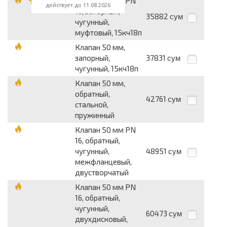
Клапан 50 мм PN
действует до 11.08.2026
16, запорный,
35882
сум
чугунный,
муфтовый, 15кч18п
Клапан 50 мм,
запорный,
37831
сум
чугунный, 15кч18п
Клапан 50 мм,
обратный,
42761
сум
стальной,
пружинный
Клапан 50 мм PN
16, обратный,
чугунный,
48951
сум
межфланцевый,
двустворчатый
Клапан 50 мм PN
16, обратный,
чугунный,
60473
сум
двухдисковый,