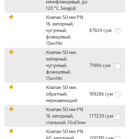
межфланцевый, до
120 °С, Seagull
Клапан 50 мм PN
16, запорный,
чугунный,
67924
сум
фланцевый,
15кч19п
Клапан 50 мм,
запорный,
чугунный,
71994
сум
фланцевый,
15кч19п
Клапан 50 мм,
обратный,
169266
сум
нержавеющий
Клапан 50 мм PN
16, запорный,
177233
сум
стальной, 15с65нж
Клапан 50 мм PN
40, запорный,
200391
сум