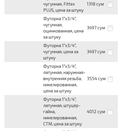
чугунная, Fittex
1318
сум
PLUS, цена за штуку
Футорка 1"х3/4",
чугунная,
3497
сум
оцинкованная, цена
за штуку
Футорка 1"х3/4",
чугунная, цена за
3497
сум
штуку
Футорка 1"х3/4",
латунная, наружная-
внутренняя резьба,
3554
сум
никелированная,
цена за штуку
Футорка 1"х3/4",
латунная, штуцер-
гайка,
4012
сум
никелированная,
СТМ, цена за штуку