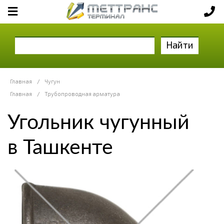
Найти
Главная
/
Чугун
Главная
/
Трубопроводная арматура
Угольник чугунный
в Ташкенте