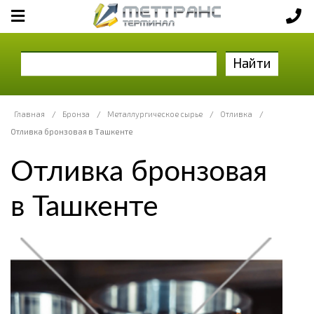
Найти
Главная
/
Бронза
/
Металлургическое сырье
/
Отливка
/
Отливка бронзовая в Ташкенте
Отливка бронзовая
в Ташкенте