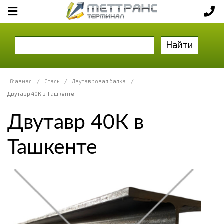
Найти
Главная
/
Сталь
/
Двутавровая балка
/
Двутавр 40К в Ташкенте
Двутавр 40К в
Ташкенте