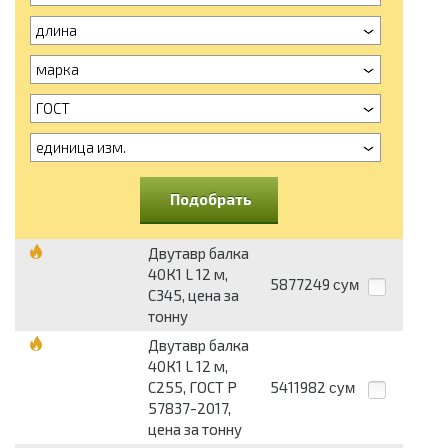
длина
марка
ГОСТ
единица изм.
Подобрать
Двутавр балка
40К1 L 12 м,
5877249
сум
С345, цена за
тонну
Двутавр балка
40К1 L 12 м,
С255, ГОСТ Р
5411982
сум
57837-2017,
цена за тонну