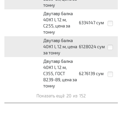
тонну
Двутавр балка
40К1 L 12 м,
6334147
сум
С255, цена за
тонну
Двутавр балка
40К1 L 12 м, цена
6128024
сум
за тонну
Двутавр балка
40К1 L 12 м,
С355, ГОСТ
6276139
сум
8239-89, цена за
тонну
Показать ещё
20
из
152