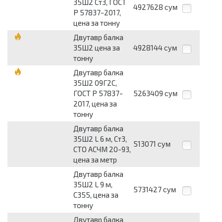
35Ш2 Ст3, ГОСТ
4927628
сум
Р 57837-2017,
цена за тонну
Двутавр балка
35Ш2 цена за
4928144
сум
тонну
Двутавр балка
35Ш2 09Г2С,
ГОСТ Р 57837-
5263409
сум
2017, цена за
тонну
Двутавр балка
35Ш2 L 6 м, Ст3,
513071
сум
СТО АСЧМ 20-93,
цена за метр
Двутавр балка
35Ш2 L 9 м,
5731427
сум
С355, цена за
тонну
Двутавр балка