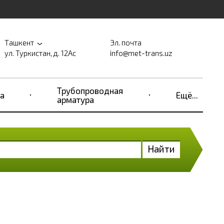
Ташкент
Эл. почта
ул. Туркистан, д. 12Ас
info@met-trans.uz
Трубопроводная
а
Ещё...
арматура
Найти