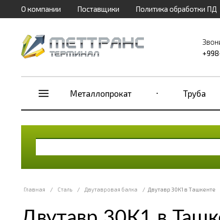
О компании
Поставщики
Политика обработки ПД
Звон
+998
Металлопрокат
Труба
Главная
/
Сталь
/
Двутавровая балка
/
Двутавр 30К1 в Ташкенте
Двутавр 30К1 в Ташк