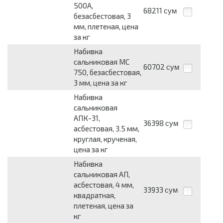
500А,
68211
сум
безасбестовая, 3
мм, плетеная, цена
за кг
Набивка
сальниковая МС
60702
сум
750, безасбестовая,
3 мм, цена за кг
Набивка
сальниковая
АПК-31,
36398
сум
асбестовая, 3.5 мм,
круглая, крученая,
цена за кг
Набивка
сальниковая АП,
асбестовая, 4 мм,
33933
сум
квадратная,
плетеная, цена за
кг