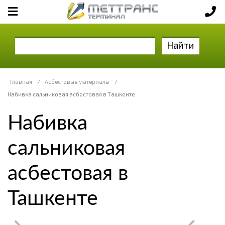
Найти
Главная
/
Асбестовые материалы
/
Набивка сальниковая асбестовая в Ташкенте
Набивка
сальниковая
асбестовая в
Ташкенте