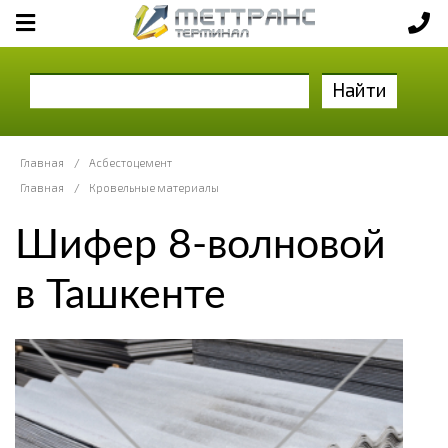
Найти
Главная
/
Асбестоцемент
Главная
/
Кровельные материалы
Шифер 8-волновой
в Ташкенте