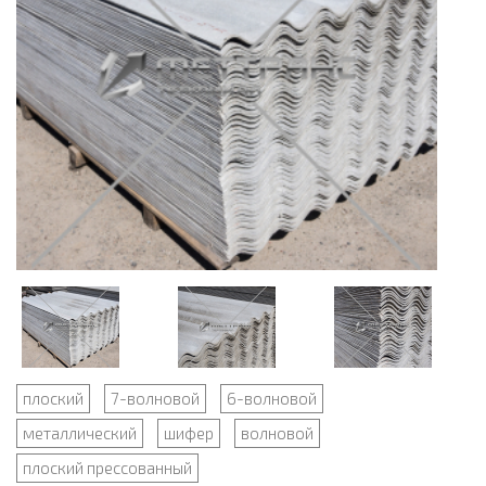
плоский
7-волновой
6-волновой
металлический
шифер
волновой
плоский прессованный