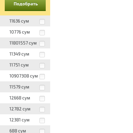
Подобрать
11636
сум
10776
сум
11801557
сум
11349
сум
11751
сум
10907308
сум
11579
сум
12668
сум
12782
сум
12381
сум
688
сум