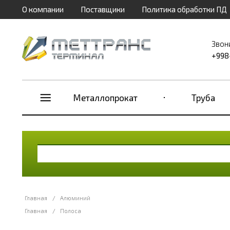
О компании
Поставщики
Политика обработки ПД
Звон
+998
Металлопрокат
Труба
Главная
/
Алюминий
Главная
/
Полоса