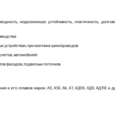
дность, коррозионную устойчивость, пластичность, долгове
зводства:
ных устройствах, при монтаже шинопроводов
олетов, автомобилей
нтов фасадов, подвесных потолков
я и его сплавов марок: А5, А5Е, А6, А7, АД00, АД0, АД31Е и д