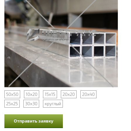
50х50
10х20
15х15
20х20
20х40
25х25
30х30
круглый
Отправить заявку